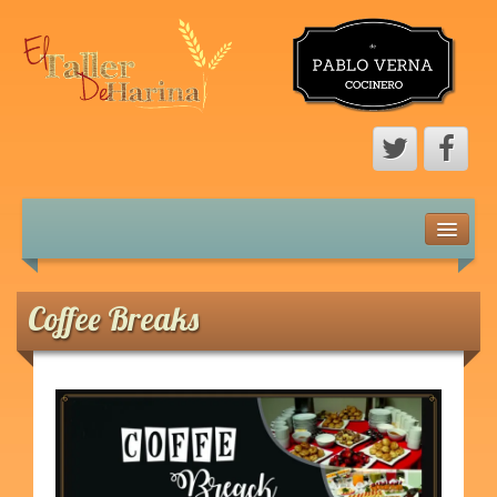
Inicio
Mi Perfil
Coffee Breaks
Trayectoria
Cursos
Novedades e Info